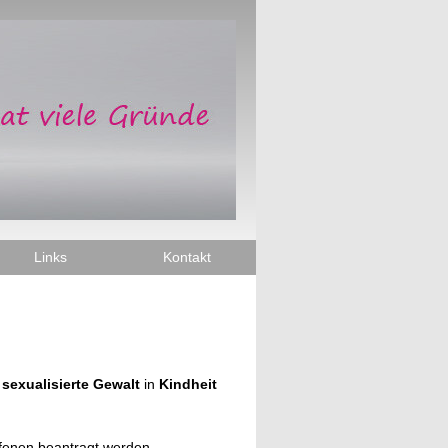
Links
Kontakt
h
sexualisierte Gewalt
in
Kindheit
fenen beantragt werden,