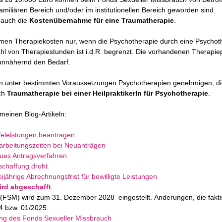
amiliären Bereich und/oder im institutionellen Bereich geworden sind.
 auch die
Kostenübernahme für eine Traumatherapie
.
en Therapiekosten nur, wenn die Psychotherapie durch eine Psychoth
zahl von Therapiestunden ist i.d.R. begrenzt. Die vorhandenen Therapi
annähernd den Bedarf.
n unter bestimmten Voraussetzungen Psychotherapien genehmigen, di
ch
Traumatherapie bei einer HeilpraktikerIn für Psychotherapie
.
 meinen Blog-Artikeln:
feleistungen beantragen
arbeitungszeiten bei Neuanträgen
ues Antragsverfahren
schaffung droht
jährige Abrechnungsfrist für bewilligte Leistungen
ird abgeschafft
(FSM) wird zum 31. Dezember 2028 eingestellt. Änderungen, die fakt
24 bzw. 01/2025.
ung des Fonds Sexueller Missbrauch