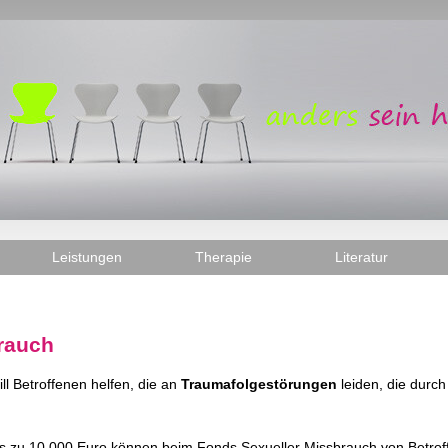
Leistungen
Therapie
Literatur
rauch
ll Betroffenen helfen, die an
Traumafolgestörungen
leiden, die durc
is zu 10.000 Euro können beim Fonds Sexueller Missbrauch von Betrof