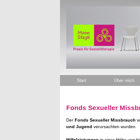
Direkt
zum
Inhalt
Start
Über mich
Fonds Sexueller Missb
Der
Fonds Sexueller Missbrauch
wi
und Jugend
verursachten wurden.
Hilfeleistungen
in einer Höhe von b